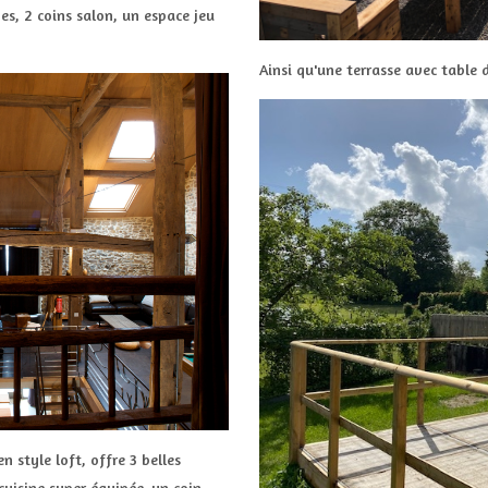
s, 2 coins salon, un espace jeu
Ainsi qu'une terrasse avec table
 style loft, offre 3 belles
cuisine super équipée, un coin